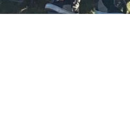
Centre de jour
Au Centre de jour, nos participants peuvent profiter
d'une journée bien remplie avec des activités sociales,
physiques, cognitives et culturelles stimulantes. Notre
équipe qualifiée assure un environnement accueillant et
inclusif.
Au local, les participants développent des liens profonds,
fabriquent des souvenirs et accroient leur estime dans
un environnement stimulant, favorisant les interactions